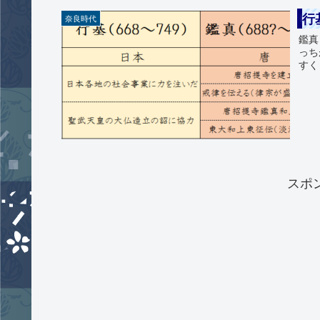
行
奈良時代
鑑真
っち
すく
スポ