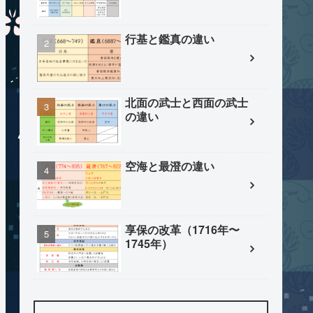
行基と鑑真の違い
北面の武士と西面の武士
の違い
空海と最澄の違い
享保の改革（1716年〜
1745年）