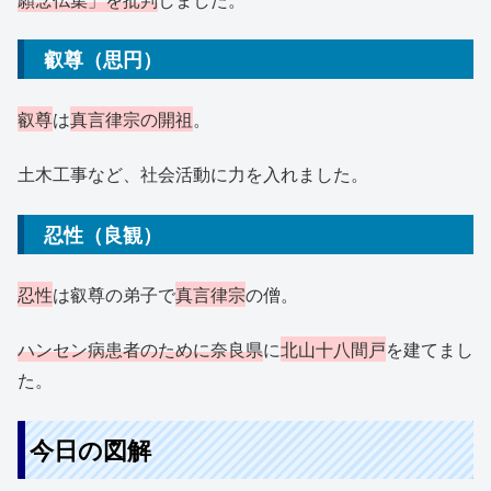
叡尊（思円）
叡尊
は
真言律宗の開祖
。
土木工事など、社会活動に力を入れました。
忍性（良観）
忍性
は叡尊の弟子で
真言律宗
の僧。
ハンセン病患者のために奈良県
に
北山十八間戸
を建てまし
た。
今日の図解