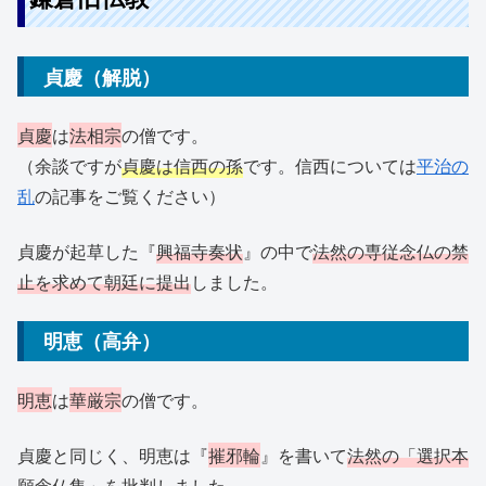
貞慶（解脱）
貞慶
は
法相宗
の僧です。
（余談ですが
貞慶は信西の孫
です。信西については
平治の
乱
の記事をご覧ください）
貞慶が起草した『
興福寺奏状
』の中で
法然の専従念仏の禁
止を求めて朝廷に提出
しました。
明恵（高弁）
明恵
は
華厳宗
の僧です。
貞慶と同じく、明恵は『
摧邪輪
』を書いて
法然の「選択本
願念仏集」を批判
しました。