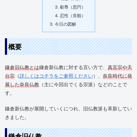
叡尊（思円）
忍性（良観）
今日の図解
概要
鎌倉旧仏教とは
鎌倉新仏教に対する言い方で、
真言宗や天
台宗
（
詳しくはコチラをご参照ください
）、
奈良時代に発
展した奈良仏教
（主に今回出でくる宗派）などのことで
す。
鎌倉新仏教が展開していくにつれ、旧仏教派も革新してい
きました。
鎌倉旧仏教