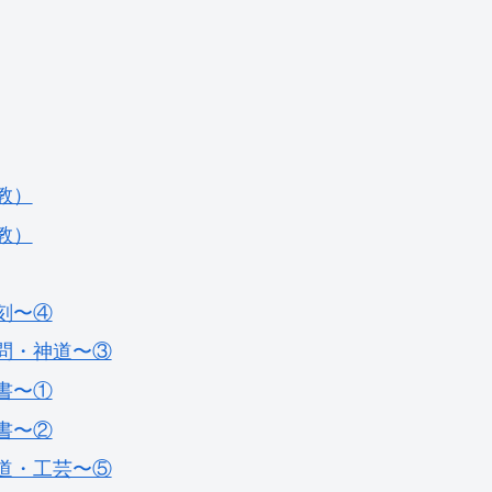
教）
教）
刻〜④
問・神道〜③
書〜①
書〜②
道・工芸〜⑤