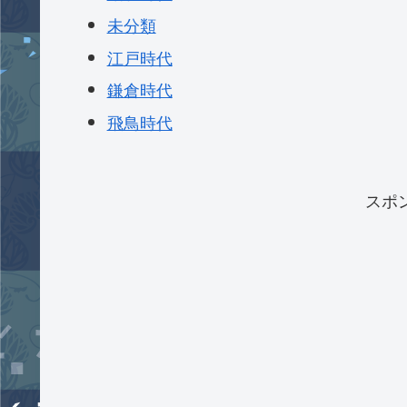
未分類
江戸時代
鎌倉時代
飛鳥時代
スポ