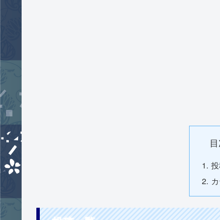
目
投
カ