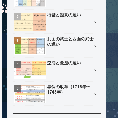
行基と鑑真の違い
北面の武士と西面の武士
の違い
空海と最澄の違い
享保の改革（1716年〜
1745年）