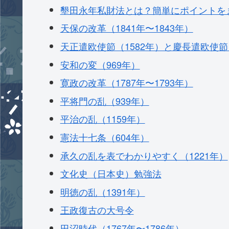
墾田永年私財法とは？簡単にポイントをま
天保の改革（1841年〜1843年）
天正遣欧使節（1582年）と慶長遣欧使節（
安和の変（969年）
寛政の改革（1787年〜1793年）
平将門の乱（939年）
平治の乱（1159年）
憲法十七条（604年）
承久の乱を表でわかりやすく（1221年）
文化史（日本史）勉強法
明徳の乱（1391年）
王政復古の大号令
田沼時代（1767年〜1786年）