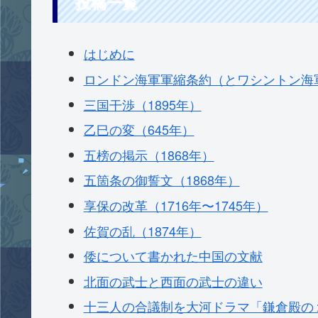
投稿一覧
はじめに
ロンドン海軍軍縮条約（とワシントン海
三国干渉（1895年）
乙巳の変（645年）
五榜の掲示（1868年）
五箇条の御誓文（1868年）
享保の改革（1716年〜1745年）
佐賀の乱（1874年）
倭について書かれた中国の文献
北面の武士と西面の武士の違い
十三人の合議制を大河ドラマ「鎌倉殿の